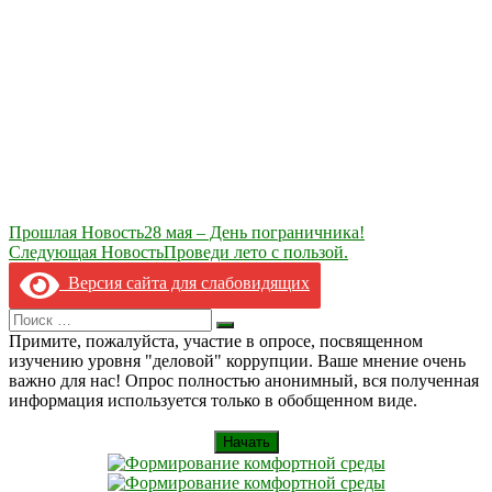
Навигация
Прошлая Новость
28 мая – День пограничника!
Следующая Новость
Проведи лето с пользой.
по
Версия сайта для слабовидящих
записям
Search
Искать
for:
Примите, пожалуйста, участие в опросе, посвященном
изучению уровня "деловой" коррупции. Ваше мнение очень
важно для нас! Опрос полностью анонимный, вся полученная
информация используется только в обобщенном виде.
Начать