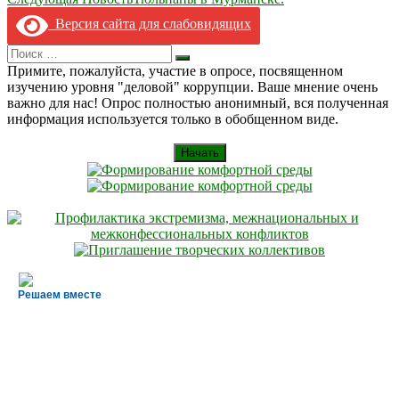
по
Версия сайта для слабовидящих
записям
Search
Искать
for:
Примите, пожалуйста, участие в опросе, посвященном
изучению уровня "деловой" коррупции. Ваше мнение очень
важно для нас! Опрос полностью анонимный, вся полученная
информация используется только в обобщенном виде.
Начать
Решаем вместе