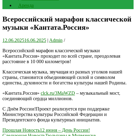
Аренда
Всероссийский марафон классической
музыки «Кантата.Россия»
12.06.2025
16.06.2025
|
Admin
/
Всероссийский марафон классической музыки
«Кантата.Россия» проходит по всей стране, преодолевая
расстояние в 10 000 километров!
Классическая музыка, звучащая из разных уголков нашей
страны, становится объединяющей силой и символом
единства, духовности и богатства культуры нашей Родины.
«Кантата.Россия»
clck.ru/3MaWZD
– музыкальный мост,
соединяющий сердца миллионов.
С Днём России!Проект реализуется при поддержке
Министерства культуры Российской Федерации и
Президентского фонда культурных инициатив.
Навигация
Прошлая Новость
12 июня – День России!
Следующая Новость
Тюльпаны в Мурманске.