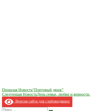
Навигация
Прошлая Новость
“Портовый движ”
Следующая Новость
День семьи, любви и верности.
по
Версия сайта для слабовидящих
записям
Search