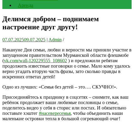
Аренда
Делимся добром – поднимаем
настроение друг другу!
07.07.2025
09.07.2025
|
Admin
/
Накануне Дня семьи, любви и верности мы приняли участие в
запущенном правительством Мурманской области флешмобе
(
vk.com/wall-120229555_108602
) и предложили ребятам
продолжить известные поговорки о семье. Мало кому удалось
верно угадать вторую часть фразы, зато сколько правды в
искренних ответах детей!
Одно из лучших: «Семья без детей – это…. СКУЧНО!».
Присоединяйтесь к празднику в соцсетях – снимите, как ваш
ребёнок продолжает ваши любимые пословицы о семье,
поделитесь видео у себя в сторис или постах. И обязательно
поставьте хэштег
#насевересемья
, чтобы объединить наши
маленькие островки тепла в большой согревающий очаг!