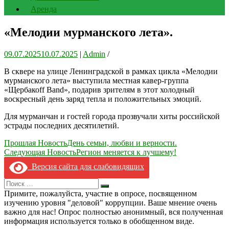
Аренда
«Мелодии мурманского лета».
09.07.2025
10.07.2025
|
Admin
/
В сквере на улице Ленинградской в рамках цикла «Мелодии
мурманского лета» выступила местная кавер-группа
«Щербакоff Band», подарив зрителям в этот холодный
воскресный день заряд тепла и положительных эмоций.
Для мурманчан и гостей города прозвучали хиты российской
эстрады последних десятилетий.
Навигация
Прошлая Новость
День семьи, любви и верности.
Следующая Новость
Регион меняется к лучшему!
по
Версия сайта для слабовидящих
записям
Search
Искать
for:
Примите, пожалуйста, участие в опросе, посвященном
изучению уровня "деловой" коррупции. Ваше мнение очень
важно для нас! Опрос полностью анонимный, вся полученная
информация используется только в обобщенном виде.