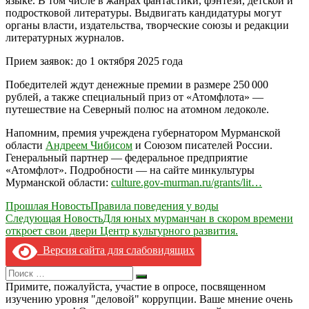
языке. В том числе в жанрах фантастики, фэнтези, детской и
подростковой литературы. Выдвигать кандидатуры могут
органы власти, издательства, творческие союзы и редакции
литературных журналов.
Прием заявок: до 1 октября 2025 года
Победителей ждут денежные премии в размере 250 000
рублей, а также специальный приз от «Атомфлота» —
путешествие на Северный полюс на атомном ледоколе.
Напомним, премия учреждена губернатором Мурманской
области
Андреем Чибисом
и Союзом писателей России.
Генеральный партнер — федеральное предприятие
«Атомфлот». Подробности — на сайте минкультуры
Мурманской области:
culture.gov-murman.ru/grants/lit…
Навигация
Прошлая Новость
Правила поведения у воды
Следующая Новость
Для юных мурманчан в скором времени
по
откроет свои двери Центр культурного развития.
записям
Версия сайта для слабовидящих
Search
Искать
for:
Примите, пожалуйста, участие в опросе, посвященном
изучению уровня "деловой" коррупции. Ваше мнение очень