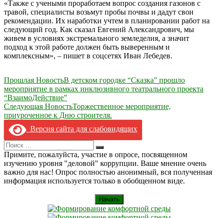
«Также с учеными проработаем вопрос создания газонов с
травой, специалисты возьмут пробы почвы и дадут свои
рекомендации. Их наработки учтем в планировании работ на
следующий год. Как сказал Евгений Александрович, мы
живем в условиях экстремального земледелия, а значит
подход к этой работе должен быть выверенным и
комплексным», – пишет в соцсетях Иван Лебедев.
Навигация
Прошлая Новость
В детском городке “Сказка” прошло
мероприятие в рамках инклюзивного театрального проекта
по
“ВзаимоДействие”
записям
Следующая Новость
Торжественное мероприятие,
приуроченное к Дню строителя.
Версия сайта для слабовидящих
Search
Искать
for:
Примите, пожалуйста, участие в опросе, посвященном
изучению уровня "деловой" коррупции. Ваше мнение очень
важно для нас! Опрос полностью анонимный, вся полученная
информация используется только в обобщенном виде.
Начать