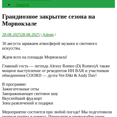
Аренда
Грандиозное закрытие сезона на
Морвокзале
28.08.2025
28.08.2025
|
Admin
/
30 августа заряжаем атмосферой музыки и светового
искусства.
Ждем всех на площади Морвокзала!
Главный гость — легенда Alexey Romeo (Dj Romeo)А также
мощное выступление от резидентов HH BAR и участников
объединения COORD — дуэта Ver-Dikt & Andy Dav!
В программе:
Зажигательные сеты
Завораживающее световое шоу
Вкуснейший фуд-корт
Зона развлечений и подарки
Мероприятие состоится при любой погоде! Мы подготовили
уютные шатры и навесы. Приходите и провожайте сезон