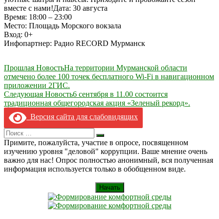
вместе с нами!Дата: 30 августа
Время: 18:00 – 23:00
Место: Площадь Морского вокзала
Вход: 0+
Инфопартнер: Радио RECORD Мурманск
Навигация
Прошлая Новость
На территории Мурманской области
отмечено более 100 точек бесплатного Wi-Fi в навигационном
по
приложении 2ГИС.
записям
Следующая Новость
6 сентября в 11.00 состоится
традиционная общегородская акция «Зеленый рекорд».
Версия сайта для слабовидящих
Search
Искать
for:
Примите, пожалуйста, участие в опросе, посвященном
изучению уровня "деловой" коррупции. Ваше мнение очень
важно для нас! Опрос полностью анонимный, вся полученная
информация используется только в обобщенном виде.
Начать