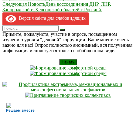
по
Следующая Новость
День воссоединения ДНР, ЛНР,
записям
Запорожской и Херсонской областей с Россией.
Версия сайта для слабовидящих
Search
Искать
for:
Примите, пожалуйста, участие в опросе, посвященном
изучению уровня "деловой" коррупции. Ваше мнение очень
важно для нас! Опрос полностью анонимный, вся полученная
информация используется только в обобщенном виде.
Начать
Решаем вместе