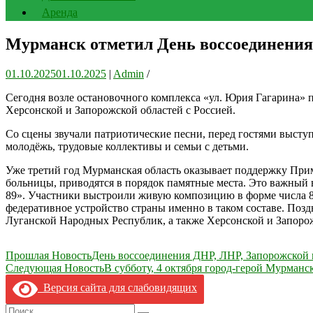
Аренда
Мурманск отметил День воссоединения 
01.10.2025
01.10.2025
|
Admin
/
Сегодня возле остановочного комплекса «ул. Юрия Гагарина
Херсонской и Запорожской областей с Россией.
Со сцены звучали патриотические песни, перед гостями высту
молодёжь, трудовые коллективы и семьи с детьми.
Уже третий год Мурманская область оказывает поддержку При
больницы, приводятся в порядок памятные места. Это важный
89». Участники выстроили живую композицию в форме числа 89
федеративное устройство страны именно в таком составе. Позд
Луганской Народных Республик, а также Херсонской и Запорожс
Навигация
Прошлая Новость
День воссоединения ДНР, ЛНР, Запорожской и
Следующая Новость
В субботу, 4 октября город-герой Мурманс
по
Версия сайта для слабовидящих
записям
Search