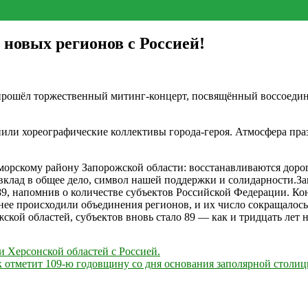
новых регионов с Россией!
» прошёл торжественный митинг-концерт, посвящённый воссоед
пили хореографические коллективы города-героя. Атмосфера пра
морскому району Запорожской области: восстанавливаются доро
 вклад в общее дело, символ нашей поддержки и солидарности.
, напомнив о количестве субъектов Российской Федерации. Конс
нее происходили объединения регионов, и их число сокращалось
кой областей, субъектов вновь стало 89 — как и тридцать лет н
 Херсонской областей с Россией.
к отметит 109-ю годовщину со дня основания заполярной столиц