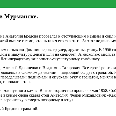
в Мурманске.
ина Анатолия Бредова прорвался к отступающим немцам и сбил 
атой вместе с теми, кто пытался его схватить. За этот подвиг е
менем называли Дом пионеров, траулер, дружины, улицу. В 1956
ом и макулатуру, деньги шли на спецсчет. За несколько месяцев
ли Ленинградскому живописно-скульптурному комбинату.
 Алексей Далиненко и Владимир Татарович. Все трое фронтовики
мывалась в сложном движении – падающий солдат с гранатой. 
переделывали: поднимали и опускали руку с гранатой, меняли в
, и попали в тон.
исков нужного камня. В итоге торжество прошло 9 мая 1958. Соб
 важные слова сказал отец Анатолия, Федор Михайлович: «Как н
чел героическую смерть позорному плену».
й Бредов с гранатой.