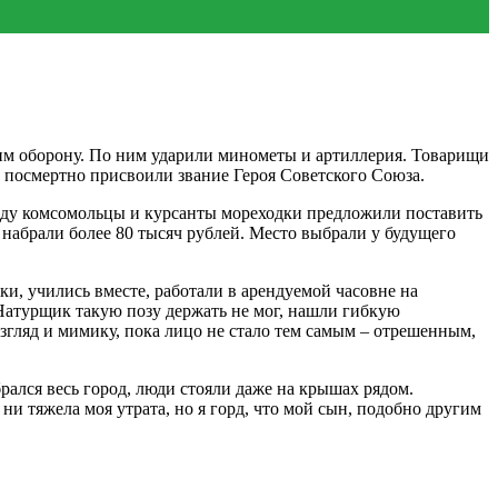
им оборону. По ним ударили минометы и артиллерия. Товарищи
му посмертно присвоили звание Героя Советского Союза.
 году комсомольцы и курсанты мореходки предложили поставить
 набрали более 80 тысяч рублей. Место выбрали у будущего
, учились вместе, работали в арендуемой часовне на
Натурщик такую позу держать не мог, нашли гибкую
згляд и мимику, пока лицо не стало тем самым – отрешенным,
рался весь город, люди стояли даже на крышах рядом.
и тяжела моя утрата, но я горд, что мой сын, подобно другим