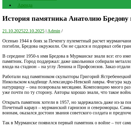
Аренда
История памятника Анатолию Бредову 
21.10.2025
22.10.2025
|
Admin
/
Осенью 1944 в боях за Печенгу пулеметный расчет мурманчан
погибли, Бредова окружили. Он не сдался и подорвал себя гран
В середине 1950-х имя Бредова в Мурманске знали все: его и
памятник. Город поддержал: даже школьники собирали металлол
входа на стадион – на углу Ленина и Профсоюзов. Заказ отда
Работали над памятником скульпторы Григорий Ястребенецкий,
Никольском кладбище Александро-Невской лавры. Фигура заду
натурщицу – она позировала месяцами. Композицию много раз 
уже почти по ту сторону. Авторы хорошо знали, что такое война
Открыть памятник хотели в 1957, но задержались даже из-за по
Почетный караул – мурманский гарнизон и североморцы. Самые
воинам, оказался достоин звания советского солдата и предпо
Так в Мурманске появился первый памятник о войне – тот самы