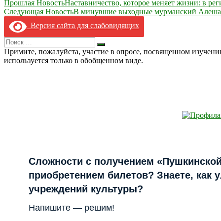
Навигация
Прошлая Новость
Наставничество, которое меняет жизни: в ре
Следующая Новость
В минувшие выходные мурманский Алеша 
по
Версия сайта для слабовидящих
записям
Search
Искать
for:
Примите, пожалуйста, участие в опросе, посвященном изучен
используется только в обобщенном виде.
Сложности с получением «Пушкинской
приобретением билетов? Знаете, как 
учреждений культуры?
Напишите — решим!