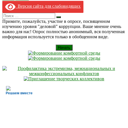
Версия сайта для слабовидящих
Search
Искать
for:
Примите, пожалуйста, участие в опросе, посвященном
изучению уровня "деловой" коррупции. Ваше мнение очень
важно для нас! Опрос полностью анонимный, вся полученная
информация используется только в обобщенном виде.
Начать
Решаем вместе