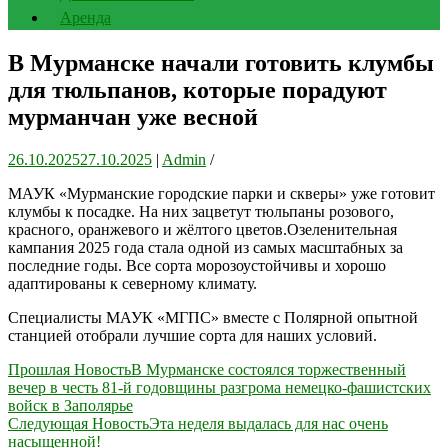
Аренда
В Мурманске начали готовить клумбы
для тюльпанов, которые порадуют
мурманчан уже весной
26.10.2025
27.10.2025
|
Admin
/
МАУК «Мурманские городские парки и скверы» уже готовит
клумбы к посадке. На них зацветут тюльпаны розового,
красного, оранжевого и жёлтого цветов.Озеленительная
кампания 2025 года стала одной из самых масштабных за
последние годы. Все сорта морозоустойчивы и хорошо
адаптированы к северному климату.
Специалисты МАУК «МГПС» вместе с Полярной опытной
станцией отобрали лучшие сорта для наших условий.
Навигация
Прошлая Новость
В Мурманске состоялся торжественный
вечер в честь 81-й годовщины разгрома немецко-фашистских
по
войск в Заполярье
записям
Следующая Новость
Эта неделя выдалась для нас очень
насыщенной!