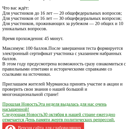
Что вас ждёт:
Для участников до 16 лет — 20 общефедеральных вопросов;
Для участников от 16 лет — 30 общефедеральных вопросов;
Для участников, проживающих за рубежом — 20 общих и 10
уникальных вопросов.
Время прохождения: 45 минут.
Максимум: 100 баллов.После завершения теста формируется
электронный сертификат участника с указанием набранных
баллов.
В этом году предусмотрена возможность сразу ознакомиться с
правильными ответами и историческими справками со
ссылками на источники.
Приглашаем жителей Мурманска принять участие в акции и
проверить свои знания о нашей большой и
многонациональной стране!
Навигация
Прошлая Новость
Эта неделя выдалась для нас очень
насыщенной!
по
Следующая Новость
30 октября в нашей стране ежегодно
записям
отмечается День памяти жертв политических репрессий.
Версия сайта для слабовидящих