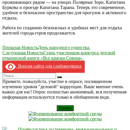
проживающих рядом — на улицах Полярные Зори, Капитана
Буркова и проезде Капитана Тарана. Теперь это современное,
удобное и безопасное пространство для прогулок и активного
отдыха.
Работа по созданию безопасных и удобных мест для отдыха
жителей города-героя продолжается.
Навигация
Прошлая Новость
День народного единства.
Следующая Новость
Стань участником конкурса детской
по
рукописной книги «Все краски Севера».
записям
Версия сайта для слабовидящих
Search
Искать
for:
Примите, пожалуйста, участие в опросе, посвященном
изучению уровня "деловой" коррупции. Ваше мнение очень
важно для нас! Опрос полностью анонимный, вся полученная
информация используется только в обобщенном виде.
Начать