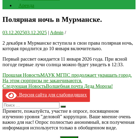
Аренда
Полярная ночь в Мурманске.
03.12.2025
03.12.2025
|
Admin
/
2 декабря в Мурманске вступила в свои права полярная ночь,
которая продлится до 10 января включительно.
Первый рассвет ожидается 11 января 2026 года. При ясной
погоде первые лучи солнца можно будет увидеть в 12:33.
Навигация
Прошлая Новость
МАУК МГПС продолжает украшать город.
На этом сюрпризы не заканчиваются.
по
Следующая Новость
Волшебная почта Деда Мороза!
записям
Версия сайта для слабовидящих
Search
Искать
for:
Примите, пожалуйста, участие в опросе, посвященном
изучению уровня "деловой" коррупции. Ваше мнение очень
важно для нас! Опрос полностью анонимный, вся полученная
информация используется только в обобщенном виде.