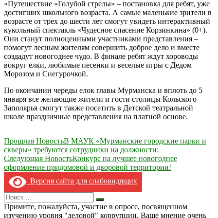
«Путешествие «Голубой стрелы» – постановка для ребят, уже
достигших школьного возраста. А самые маленькие зрители в
возрасте от трех до шести лет смогут увидеть интерактивный
кукольный спектакль «Чудесное спасение Корзинкина» (0+).
Они станут полноценными участниками представления –
помогут лесным жителям совершить доброе дело и вместе
создадут новогоднее чудо. В финале ребят ждут хороводы
вокруг елки, любимые песенки и веселые игры с Дедом
Морозом и Снегурочкой.
По окончании череды елок главы Мурманска и вплоть до 5
января все желающие жители и гости столицы Кольского
Заполярья смогут также посетить в Детской театральной
школе праздничные представления на платной основе.
Навигация
Прошлая Новость
В МАУК «Мурманские городские парки и
скверы» требуются сотрудники на должности:
по
Следующая Новость
Конкурс на лучшее новогоднее
записям
оформление придомовой и дворовой территории!
Версия сайта для слабовидящих
Search
Искать
for:
Примите, пожалуйста, участие в опросе, посвященном
изучению уровня "деловой" коррупции. Ваше мнение очень