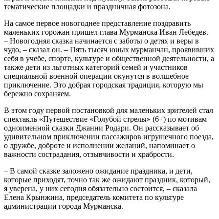
тематические площадки и праздничная фотозона.
На самое первое новогоднее представление поздравить
маленьких горожан пришел глава Мурманска Иван Лебедев.
– Новогодняя сказка начинается с заботы о детях и веры в
чудо, – сказал он. – Пять тысяч юных мурманчан, проявивших
себя в учебе, спорте, культуре и общественной деятельности, а
также дети из льготных категорий семей и участников
специальной военной операции окунутся в волшебное
приключение. Это добрая городская традиция, которую мы
бережно сохраняем.
В этом году первой постановкой для маленьких зрителей стал
спектакль «Путешествие «Голубой стрелы» (6+) по мотивам
одноименной сказки Джанни Родари. Он рассказывает об
удивительном приключении пассажиров игрушечного поезда,
о дружбе, доброте и исполнении желаний, напоминает о
важности сострадания, отзывчивости и храбрости.
– В самой сказке заложено ожидание праздника, и дети,
которые приходят, точно так же ожидают праздник, который,
я уверена, у них сегодня обязательно состоится, – сказала
Елена Крынжина, председатель комитета по культуре
администрации города Мурманска.