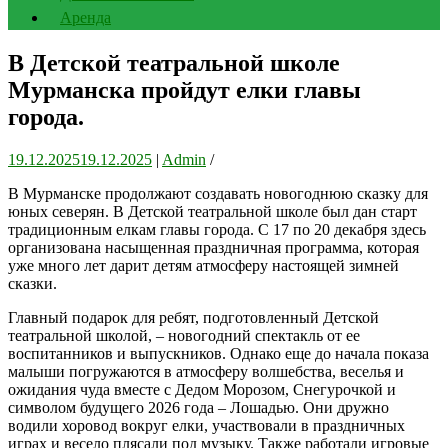
Аренда
В Детской театральной школе
Мурманска пройдут елки главы
города.
19.12.2025
19.12.2025
|
Admin
/
В Мурманске продолжают создавать новогоднюю сказку для
юных северян. В Детской театральной школе был дан старт
традиционным елкам главы города. С 17 по 20 декабря здесь
организована насыщенная праздничная программа, которая
уже много лет дарит детям атмосферу настоящей зимней
сказки.
Главный подарок для ребят, подготовленный Детской
театральной школой, – новогодний спектакль от ее
воспитанников и выпускников. Однако еще до начала показа
малыши погружаются в атмосферу волшебства, веселья и
ожидания чуда вместе с Дедом Морозом, Снегурочкой и
символом будущего 2026 года – Лошадью. Они дружно
водили хоровод вокруг елки, участвовали в праздничных
играх и весело плясали под музыку. Также работали игровые