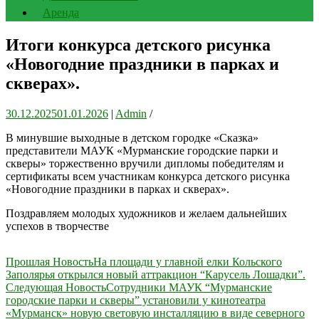
Аренда
Итоги конкурса детского рисунка
«Новогодние праздники в парках и
скверах».
30.12.2025
01.01.2026
|
Admin
/
В минувшие выходные в детском городке «Сказка»
представители МАУК «Мурманские городские парки и
скверы» торжественно вручили дипломы победителям и
сертификаты всем участникам конкурса детского рисунка
«Новогодние праздники в парках и скверах».
Поздравляем молодых художников и желаем дальнейших
успехов в творчестве
Навигация
Прошлая Новость
На площади у главной елки Кольского
Заполярья открылся новый аттракцион “Карусель Лошадки”.
по
Следующая Новость
Сотрудники МАУК “Мурманские
записям
городские парки и скверы” установили у кинотеатра
«Мурманск» новую световую инсталляцию в виде северного