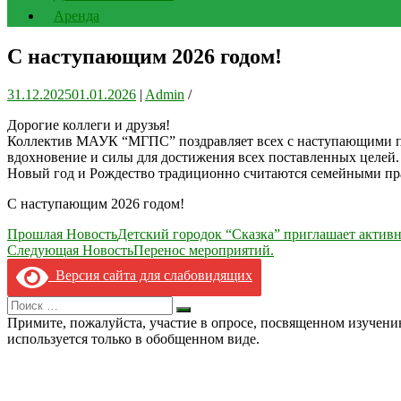
Аренда
С наступающим 2026 годом!
31.12.2025
01.01.2026
|
Admin
/
Дорогие коллеги и друзья!
Коллектив МАУК “МГПС” поздравляет всех с наступающими пра
вдохновение и силы для достижения всех поставленных целей.
Новый год и Рождество традиционно считаются семейными праз
С наступающим 2026 годом!
Навигация
Прошлая Новость
Детский городок “Сказка” приглашает активн
Следующая Новость
Перенос мероприятий.
по
Версия сайта для слабовидящих
записям
Search
Искать
for:
Примите, пожалуйста, участие в опросе, посвященном изучен
используется только в обобщенном виде.