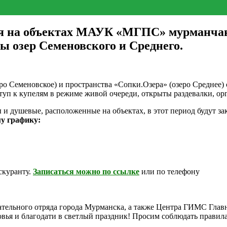
я на объектах МАУК «МГПС» мурманчане 
ы озер Семеновского и Среднего.
о Семеновское) и пространства «Сопки.Озера» (озеро Среднее) 
оступ к купелям в режиме живой очереди, открыты раздевалки, 
 и душевые, расположенные на объектах, в этот период будут з
му графику:
йскуранту.
Записаться можно по ссылке
или по телефону
асательного отряда города Мурманска, а также Центра ГИМС Гл
ья и благодати в светлый праздник! Просим соблюдать правила