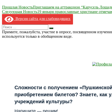
Навигация
Прошлая Новость
Приглашаем на аттракцион “Карусель Лошад
Следующая Новость
19 января православные христиане отмеча
по
Версия сайта для слабовидящих
записям
Search
Искать
for:
Примите, пожалуйста, участие в опросе, посвященном изучен
используется только в обобщенном виде.
Сложности с получением «Пушкинской
приобретением билетов? Знаете, как 
учреждений культуры?
Напишите — решим!