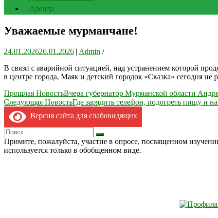
Аренда
Уважаемые мурманчане!
24.01.2026
26.01.2026
|
Admin
/
В связи с аварийной ситуацией, над устранением которой про
в центре города, Маяк и детский городок «Сказка» сегодня не 
Навигация
Прошлая Новость
Вчера губернатор Мурманской области Андре
Следующая Новость
Где зарядить телефон, подогреть пищу и н
по
Версия сайта для слабовидящих
записям
Search
Искать
for:
Примите, пожалуйста, участие в опросе, посвященном изучен
используется только в обобщенном виде.