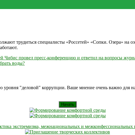
должают трудиться специалисты «Россетей» «Сопки. Озера» на о
работают.
й Чибис провел пресс-конференцию и ответил на вопросы журн
абрать воды?
ию уровня "деловой" коррупции. Ваше мнение очень важно для 
Начать