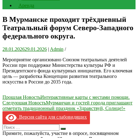
Аренда
В Мурманске проходит трёхдневный
Театральный форум Северо-Западного
федерального округа.
28.01.2026
29.01.2026
|
Admin
/
Мероприятие организовано Союзом театральных деятелей
России при поддержке Министерства культуры РФ и
Президентского фонда культурных инициатив. Его ключевая
цель — разработка Концепции развития театрального
искусства в России до 2035 года.
Навигация
Прошлая Новость
Интерактивные карты с местами помощи.
Следующая Новость
Мурманчан и гостей города приглашают
по
отметить традиционный праздник «Здравствуй, Солнце!»
записям
Версия сайта для слабовидящих
Search
Искать
for:
Примите, пожалуйста, участие в опросе, посвященном