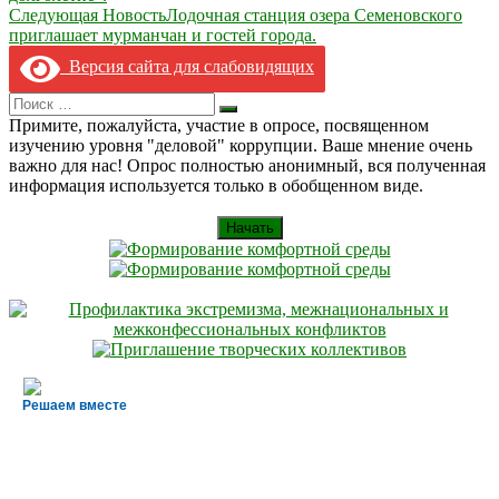
по
Следующая Новость
Лодочная станция озера Семеновского
записям
приглашает мурманчан и гостей города.
Версия сайта для слабовидящих
Search
Искать
for:
Примите, пожалуйста, участие в опросе, посвященном
изучению уровня "деловой" коррупции. Ваше мнение очень
важно для нас! Опрос полностью анонимный, вся полученная
информация используется только в обобщенном виде.
Начать
Решаем вместе