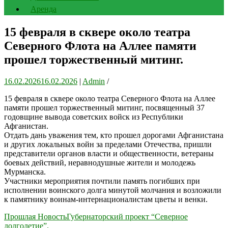
Аренда
15 февраля в сквере около театра
Северного Флота на Аллее памяти
прошел торжественный митинг.
16.02.2026
16.02.2026
|
Admin
/
15 февраля в сквере около театра Северного Флота на Аллее
памяти прошел торжественный митинг, посвященный 37
годовщине вывода советских войск из Республики
Афганистан.
Отдать дань уважения тем, кто прошел дорогами Афганистана
и других локальных войн за пределами Отечества, пришли
представители органов власти и общественности, ветераны
боевых действий, неравнодушные жители и молодежь
Мурманска.
Участники мероприятия почтили память погибших при
исполнении воинского долга минутой молчания и возложили
к памятнику воинам-интернационалистам цветы и венки.
Навигация
Прошлая Новость
Губернаторский проект “Северное
долголетие”.