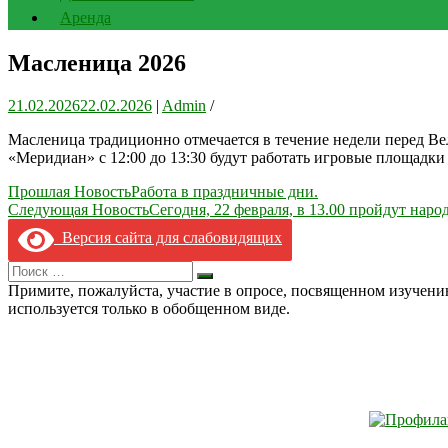
Аренда
Масленица 2026
21.02.2026
22.02.2026
|
Admin
/
Масленица традиционно отмечается в течение недели перед Вели
«Меридиан» с 12:00 до 13:30 будут работать игровые площадки
Навигация
Прошлая Новость
Работа в праздничные дни.
Следующая Новость
Сегодня, 22 февраля, в 13.00 пройдут нар
по
Версия сайта для слабовидящих
записям
Search
Искать
for:
Примите, пожалуйста, участие в опросе, посвященном изучен
используется только в обобщенном виде.