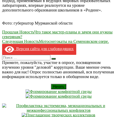
подход, применяемый в ведущих мировых образовательных
лабораториях, впервые реализуется на уровне
дополнительного образования школьников в «Родине».
Фото: губернатор Мурманской области
Навигация
Прошлая Новость
Что такое мастер-планы и зачем они нужны
северянам?
по
Следующая Новость
Мотоснегокаты на Семеновском озере.
записям
Версия сайта для слабовидящих
Search
Искать
for:
Примите, пожалуйста, участие в опросе, посвященном
изучению уровня "деловой" коррупции. Ваше мнение очень
важно для нас! Опрос полностью анонимный, вся полученная
информация используется только в обобщенном виде.
Начать