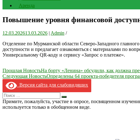
Аренда
Повышение уровня финансовой доступн
12.03.2026
13.03.2026
|
Admin
/
Отделение по Мурманской области Северо-Западного главног
доступности и предлагает ознакомиться с материалами по воп
Универсальному QR-коду и сервису «Запрос о платеже».
Навигация
Прошлая Новость
На борту «Ленина» обсудили, как должна пре
Следующая Новость
Определены 64 проекта-победителя програ
по
Версия сайта для слабовидящих
записям
Search
Искать
for:
Примите, пожалуйста, участие в опросе, посвященном изучен
используется только в обобщенном виде.