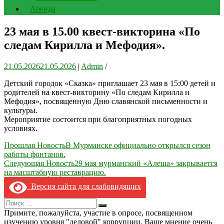
Аренда
23 мая в 15.00 квест-викторина «По
следам Кирилла и Мефодия».
21.05.2026
21.05.2026
|
Admin
/
Детский городок «Сказка» приглашает 23 мая в 15:00 детей и
родителей на квест-викторину «По следам Кирилла и
Мефодия», посвященную Дню славянской письменности и
культуры.
Мероприятие состоится при благоприятных погодных
условиях.
Навигация
Прошлая Новость
В Мурманске официально открылся сезон
работы фонтанов.
по
Следующая Новость
29 мая мурманский «Алеша» закрывается
записям
на масштабную реставрацию.
Версия сайта для слабовидящих
Search
Искать
for:
Примите, пожалуйста, участие в опросе, посвященном
изучению уровня "деловой" коррупции. Ваше мнение очень