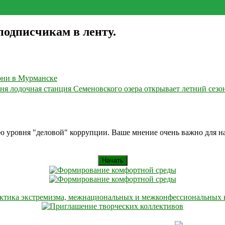
одписчикам в ленту.
они в Мурманске
ня лодочная станция Семеновского озера открывает летний сезо
ию уровня "деловой" коррупции. Ваше мнение очень важно для 
Начать