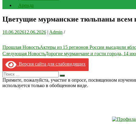
Аренда
Цветущие мурманские тюльпаны всем п
10.06.2026
12.06.2026
|
Admin
/
Навигация
Прошлая Новость
Актеры из 15 регионов России высадили ябл
Следующая Новость
Дорогие мурманчане и гости города, 14 ию
по
записям
Версия сайта для слабовидящих
Search
Искать
for:
Примите, пожалуйста, участие в опросе, посвященном изучен
используется только в обобщенном виде.