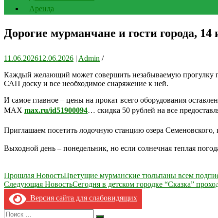
Аренда
Дорогие мурманчане и гости города, 14
11.06.2026
12.06.2026
|
Admin
/
Каждый желающий может совершить незабываемую прогулку по
САП доску и все необходимое снаряжение к ней.
И самое главное – цены на прокат всего оборудования оставл
MAX
max.ru/id51900094
… скидка 50 рублей на все предоставл
Приглашаем посетить лодочную станцию озера Семеновского, ко
Выходной день – понедельник, но если солнечная теплая погод
Навигация
Прошлая Новость
Цветущие мурманские тюльпаны всем подпис
Следующая Новость
Сегодня в детском городке “Сказка” прох
по
Версия сайта для слабовидящих
записям
Search