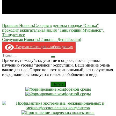
Навигация
Прошлая Новость
Сегодня в детском городке “Сказка”
проходит зажигательная акция “Танцующий Мурманск”.
по
Танцуют все
записям
Следующая Новость
12 июня – День России!
Версия сайта для слабовидящих
Search
Искать
for:
Примите, пожалуйста, участие в опросе, посвященном
изучению уровня "деловой" коррупции. Ваше мнение очень
важно для нас! Опрос полностью анонимный, вся полученная
информация используется только в обобщенном виде.
Начать