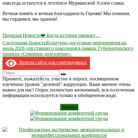
навсегда останутся в летописи Мурманской Аллеи славы.
Вечная память и вечная благодарность Героям! Мы помним,
мы гордимся, мы храним!
Навигация
Прошлая Новость
❤️ Когда история оживает…
по
Следующая Новость
Культурно-досуговые мероприятия на
июль 2026 для старшего поколения в рамках Губернаторского
записям
проекта «Северное долголетие».
Версия сайта для слабовидящих
Search
Искать
for:
Примите, пожалуйста, участие в опросе, посвященном
изучению уровня "деловой" коррупции. Ваше мнение очень
важно для нас! Опрос полностью анонимный, вся полученная
информация используется только в обобщенном виде.
Начать