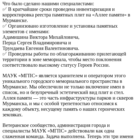
Что было сделано нашими специалистами:
✅ В кратчайшие сроки проведена инвентаризация и
корректировка реестра памятных плит на «Аллее памяти» в
Мурманске.
✅ Организовано изготовление и установка памятных
элементов с именами:
Адамишина Виктора Михайловича,
Перца Сергея Владимировича и
Трундаева Евгения Валентиновича.
✅ Проведены работы по облагораживанию прилегающей
территории в зоне мемориала, чтобы место поклонения
соответствовало высокому статусу Героев России.
МАУК «МГПС» является хранителем и оператором этого
уникального городского мемориального пространства в
Мурманске. Мы обеспечили не только включение имен в
список, но и безупречный эстетический вид плит и стел.
Аллея памяти — это часть инфраструктуры парков и скверов
Мурманска, и мы с особой трепетностью относимся к
каждому объекту, несущему память о наших героических
земляках.
Ветеранское сообщество, администрация города и
специалисты МАУК «МГПС» действовали как одна
слаженная команда. Задача выполнена. Теперь эти три имени