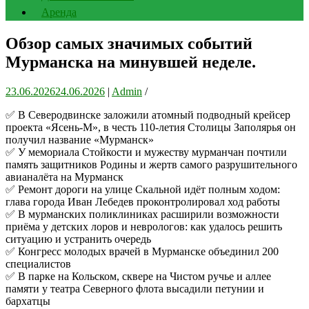
Аренда
Обзор самых значимых событий
Мурманска на минувшей неделе.
23.06.2026
24.06.2026
|
Admin
/
✅ В Северодвинске заложили атомный подводный крейсер
проекта «Ясень-М», в честь 110-летия Столицы Заполярья он
получил название «Мурманск»
✅ У мемориала Стойкости и мужеству мурманчан почтили
память защитников Родины и жертв самого разрушительного
авианалёта на Мурманск
✅ Ремонт дороги на улице Скальной идёт полным ходом:
глава города Иван Лебедев проконтролировал ход работы
✅ В мурманских поликлиниках расширили возможности
приёма у детских лоров и неврологов: как удалось решить
ситуацию и устранить очередь
✅ Конгресс молодых врачей в Мурманске объединил 200
специалистов
✅ В парке на Кольском, сквере на Чистом ручье и аллее
памяти у театра Северного флота высадили петунии и
бархатцы