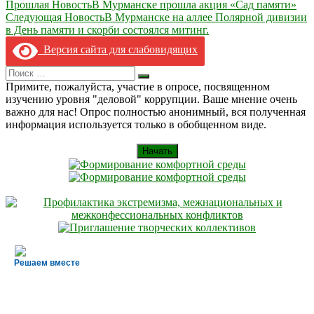
Навигация
Прошлая Новость
В Мурманске прошла акция «Сад памяти»
Следующая Новость
В Мурманске на аллее Полярной дивизии
по
в День памяти и скорби состоялся митинг.
записям
Версия сайта для слабовидящих
Search
Искать
for:
Примите, пожалуйста, участие в опросе, посвященном
изучению уровня "деловой" коррупции. Ваше мнение очень
важно для нас! Опрос полностью анонимный, вся полученная
информация используется только в обобщенном виде.
Начать
Решаем вместе