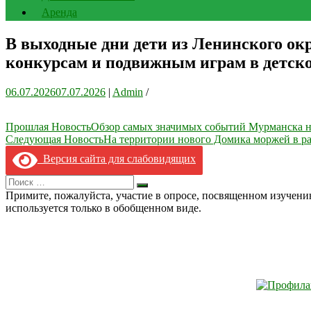
Аренда
В выходные дни дети из Ленинского окр
конкурсам и подвижным играм в детско
06.07.2026
07.07.2026
|
Admin
/
Навигация
Прошлая Новость
Обзор самых значимых событий Мурманска н
Следующая Новость
На территории нового Домика моржей в р
по
Версия сайта для слабовидящих
записям
Search
Искать
for:
Примите, пожалуйста, участие в опросе, посвященном изучен
используется только в обобщенном виде.