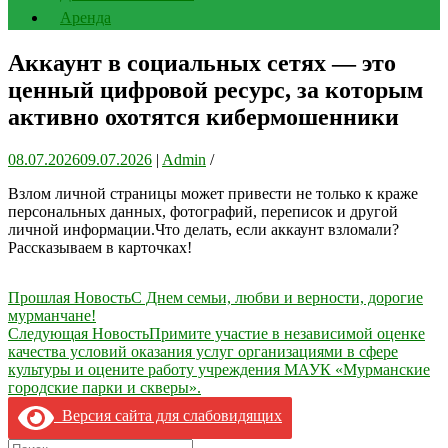
Аренда
Аккаунт в социальных сетях — это
ценный цифровой ресурс, за которым
активно охотятся кибермошенники
08.07.2026
09.07.2026
|
Admin
/
Взлом личной страницы может привести не только к краже
персональных данных, фотографий, переписок и другой
личной информации.Что делать, если аккаунт взломали?
Рассказываем в карточках!
Навигация
Прошлая Новость
С Днем семьи, любви и верности, дорогие
мурманчане!
по
Следующая Новость
Примите участие в независимой оценке
записям
качества условий оказания услуг организациями в сфере
культуры и оцените работу учреждения МАУК «Мурманские
городские парки и скверы».
Версия сайта для слабовидящих
Search