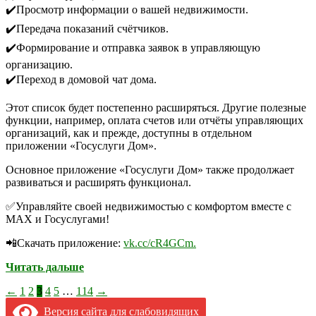
✔️Просмотр информации о вашей недвижимости.
✔️Передача показаний счётчиков.
✔️Формирование и отправка заявок в управляющую
организацию.
✔️Переход в домовой чат дома.
Этот список будет постепенно расширяться. Другие полезные
функции, например, оплата счетов или отчёты управляющих
организаций, как и прежде, доступны в отдельном
приложении «Госуслуги Дом».
Основное приложение «Госуслуги Дом» также продолжает
развиваться и расширять функционал.
✅Управляйте своей недвижимостью с комфортом вместе с
МАХ и Госуслугами!
📲Скачать приложение:
vk.cc/cR4GCm.
Читать дальше
Пагинация
←
1
2
3
4
5
…
114
→
записей
Версия сайта для слабовидящих