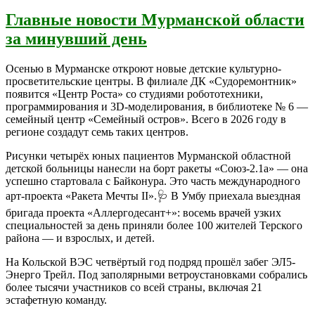
Главные новости Мурманской области
за минувший день
Осенью в Мурманске откроют новые детские культурно-
просветительские центры. В филиале ДК «Судоремонтник»
появится «Центр Роста» со студиями робототехники,
программирования и 3D-моделирования, в библиотеке № 6 —
семейный центр «Семейный остров». Всего в 2026 году в
регионе создадут семь таких центров.
Рисунки четырёх юных пациентов Мурманской областной
детской больницы нанесли на борт ракеты «Союз-2.1а» — она
успешно стартовала с Байконура. Это часть международного
арт-проекта «Ракета Мечты II».🩺 В Умбу приехала выездная
бригада проекта «Аллергодесант+»: восемь врачей узких
специальностей за день приняли более 100 жителей Терского
района — и взрослых, и детей.
На Кольской ВЭС четвёртый год подряд прошёл забег ЭЛ5-
Энерго Трейл. Под заполярными ветроустановками собрались
более тысячи участников со всей страны, включая 21
эстафетную команду.