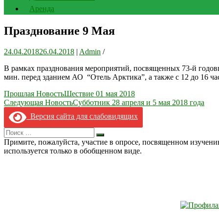
Аренда
Празднование 9 Мая
24.04.2018
26.04.2018
|
Admin
/
В рамках празднования мероприятий, посвященных 73-й годовщи
мин. перед зданием АО “Отель Арктика”, а также с 12 до 16 
Навигация
Прошлая Новость
Шествие 01 мая 2018
Следующая Новость
Субботник 28 апреля и 5 мая 2018 года
по
Версия сайта для слабовидящих
записям
Search
Искать
for:
Примите, пожалуйста, участие в опросе, посвященном изучен
используется только в обобщенном виде.