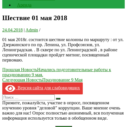
Аренда
Шествие 01 мая 2018
24.04.2018
|
Admin
/
01 мая 2018г. состоится шествие колонны по маршруту : от ул.
Дзержинского по пр. Ленина, ул. Профсоюзов, ул.
Ленинградская. . В сквере по ул. Ленинградской , в районе
сценической площадки пройдет митинг, посвященный
первомаю.
Навигация
Прошлая Новость
Начались подготовительные работы к
празднованию 9 мая.
по
Следующая Новость
Празднование 9 Мая
записям
Версия сайта для слабовидящих
Search
Искать
for:
Примите, пожалуйста, участие в опросе, посвященном
изучению уровня "деловой" коррупции. Ваше мнение очень
важно для нас! Опрос полностью анонимный, вся полученная
информация используется только в обобщенном виде.