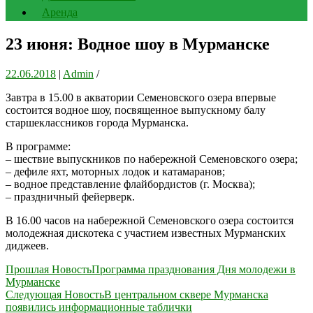
Аренда
23 июня: Водное шоу в Мурманске
22.06.2018
|
Admin
/
Завтра в 15.00 в акватории Семеновского озера впервые
состоится водное шоу, посвященное выпускному балу
старшеклассников города Мурманска.
В программе:
– шествие выпускников по набережной Семеновского озера;
– дефиле яхт, моторных лодок и катамаранов;
– водное представление флайбордистов (г. Москва);
– праздничный фейерверк.
В 16.00 часов на набережной Семеновского озера состоится
молодежная дискотека с участием известных Мурманских
диджеев.
Навигация
Прошлая Новость
Программа празднования Дня молодежи в
Мурманске
по
Следующая Новость
В центральном сквере Мурманска
записям
появились информационные таблички