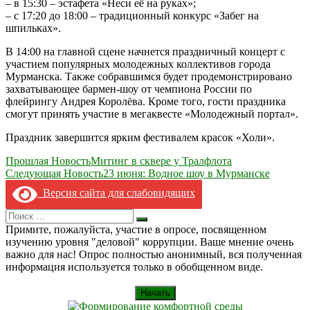
– в 15:30 – эстафета «Неси её на руках»;
– с 17:20 до 18:00 – традиционный конкурс «Забег на
шпильках».
В 14:00 на главной сцене начнется праздничный концерт с
участием популярных молодежных коллективов города
Мурманска. Также собравшимся будет продемонстрировано
захватывающее бармен-шоу от чемпиона России по
флейрингу Андрея Королёва. Кроме того, гости праздника
смогут принять участие в мегаквесте «Молодежный портал».
Праздник завершится ярким фестивалем красок «Холи».
Навигация
Прошлая Новость
Митинг в сквере у Тралфлота
Следующая Новость
23 июня: Водное шоу в Мурманске
по
Версия сайта для слабовидящих
записям
Search
Искать
for:
Примите, пожалуйста, участие в опросе, посвященном
изучению уровня "деловой" коррупции. Ваше мнение очень
важно для нас! Опрос полностью анонимный, вся полученная
информация используется только в обобщенном виде.
Начать