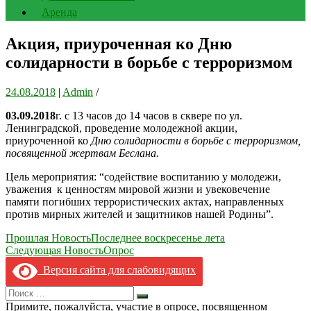
Аренда
Акция, приуроченная ко Дню
солидарности в борьбе с терроризмом
24.08.2018
|
Admin
/
03.09.2018
г. с 13 часов до 14 часов в сквере по ул.
Ленинградской, проведение молодежной акции,
приуроченной ко
Дню солидарности в борьбе с терроризмом,
посвященной жертвам Беслана.
Цель мероприятия: “содействие воспитанию у молодежи,
уважения к ценностям мировой жизни и увековечение
памяти погибших террористических актах, направленных
против мирных жителей и защитников нашей Родины”.
Навигация
Прошлая Новость
Последнее воскресенье лета
Следующая Новость
Опрос
по
Версия сайта для слабовидящих
записям
Search
Искать
for:
Примите, пожалуйста, участие в опросе, посвященном