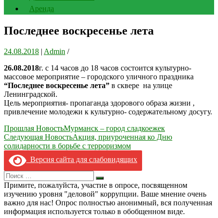
Аренда
Последнее воскресенье лета
24.08.2018
|
Admin
/
26.08.2018
г. с 14 часов до 18 часов состоится культурно-
массовое мероприятие – городского уличного праздника
“Последнее воскресенье лета”
в сквере на улице
Ленинградской.
Цель мероприятия- пропаганда здорового образа жизни ,
привлечение молодежи к культурно- содержательному досугу.
Навигация
Прошлая Новость
Мурманск – город сладкоежек
Следующая Новость
Акция, приуроченная ко Дню
по
солидарности в борьбе с терроризмом
записям
Версия сайта для слабовидящих
Search
Искать
for:
Примите, пожалуйста, участие в опросе, посвященном
изучению уровня "деловой" коррупции. Ваше мнение очень
важно для нас! Опрос полностью анонимный, вся полученная
информация используется только в обобщенном виде.