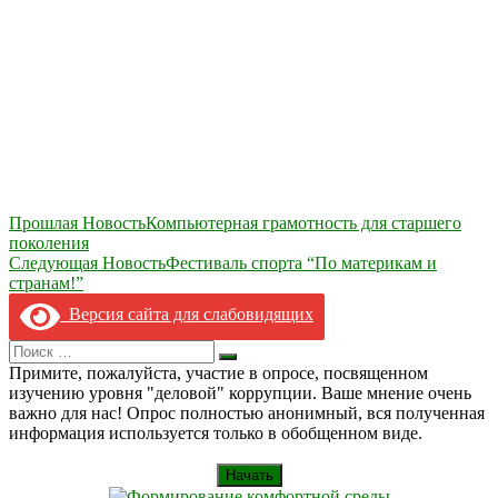
Навигация
Прошлая Новость
Компьютерная грамотность для старшего
поколения
по
Следующая Новость
Фестиваль спорта “По материкам и
записям
странам!”
Версия сайта для слабовидящих
Search
Искать
for:
Примите, пожалуйста, участие в опросе, посвященном
изучению уровня "деловой" коррупции. Ваше мнение очень
важно для нас! Опрос полностью анонимный, вся полученная
информация используется только в обобщенном виде.
Начать