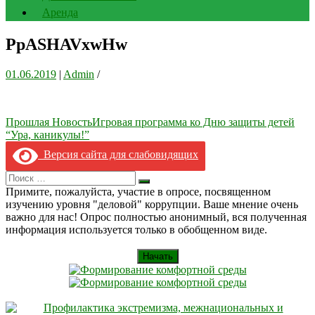
Аренда
PpASHAVxwHw
01.06.2019
|
Admin
/
Навигация
Прошлая Новость
Игровая программа ко Дню защиты детей
“Ура, каникулы!”
по
Версия сайта для слабовидящих
записям
Search
Искать
for:
Примите, пожалуйста, участие в опросе, посвященном
изучению уровня "деловой" коррупции. Ваше мнение очень
важно для нас! Опрос полностью анонимный, вся полученная
информация используется только в обобщенном виде.
Начать