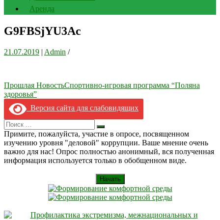
Аренда
G9FBSjYU3Ac
21.07.2019
|
Admin
/
Навигация
Прошлая Новость
Спортивно-игровая программа “Поляна
здоровья”
по
Версия сайта для слабовидящих
записям
Search
Искать
for:
Примите, пожалуйста, участие в опросе, посвященном
изучению уровня "деловой" коррупции. Ваше мнение очень
важно для нас! Опрос полностью анонимный, вся полученная
информация используется только в обобщенном виде.
Начать