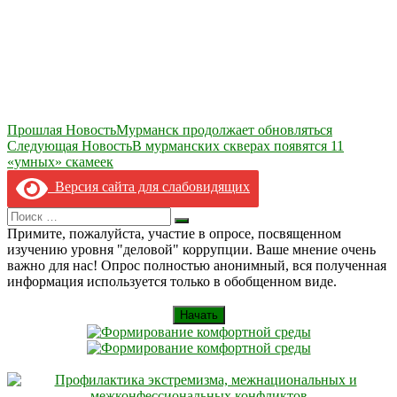
Навигация
Прошлая Новость
Мурманск продолжает обновляться
Следующая Новость
В мурманских скверах появятся 11
по
«умных» скамеек
записям
Версия сайта для слабовидящих
Search
Искать
for:
Примите, пожалуйста, участие в опросе, посвященном
изучению уровня "деловой" коррупции. Ваше мнение очень
важно для нас! Опрос полностью анонимный, вся полученная
информация используется только в обобщенном виде.
Начать