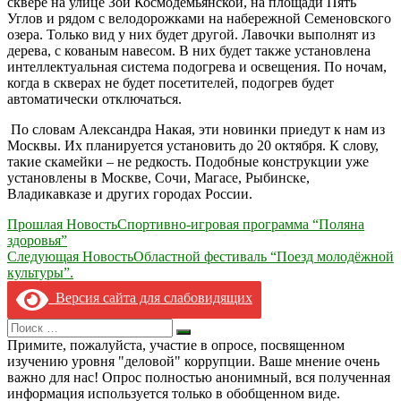
сквере на улице Зои Космодемьянской, на площади Пять
Углов и рядом с велодорожками на набережной Семеновского
озера. Только вид у них будет другой. Лавочки выполнят из
дерева, с кованым навесом. В них будет также установлена
интеллектуальная система подогрева и освещения. По ночам,
когда в скверах не будет посетителей, подогрев будет
автоматически отключаться.
По словам Александра Накая, эти новинки приедут к нам из
Москвы. Их планируется установить до 20 октября. К слову,
такие скамейки – не редкость. Подобные конструкции уже
установлены в Москве, Сочи, Магасе, Рыбинске,
Владикавказе и других городах России.
Навигация
Прошлая Новость
Спортивно-игровая программа “Поляна
здоровья”
по
Следующая Новость
Областной фестиваль “Поезд молодёжной
записям
культуры”.
Версия сайта для слабовидящих
Search
Искать
for:
Примите, пожалуйста, участие в опросе, посвященном
изучению уровня "деловой" коррупции. Ваше мнение очень
важно для нас! Опрос полностью анонимный, вся полученная
информация используется только в обобщенном виде.