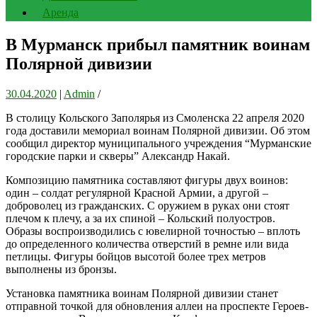
Аренда
В Мурманск прибыл памятник воинам
Полярной дивизии
30.04.2020
|
Admin
/
В столицу Кольского Заполярья из Смоленска 22 апреля 2020
года доставили мемориал воинам Полярной дивизии. Об этом
сообщил директор муниципального учреждения “Мурманские
городские парки и скверы” Александр Накай.
Композицию памятника составляют фигуры двух воинов:
один – солдат регулярной Красной Армии, а другой –
доброволец из гражданских. С оружием в руках они стоят
плечом к плечу, а за их спиной – Кольский полуостров.
Образы воспроизводились с ювелирной точностью – вплоть
до определенного количества отверстий в ремне или вида
петлицы. Фигуры бойцов высотой более трех метров
выполнены из бронзы.
Установка памятника воинам Полярной дивизии станет
отправной точкой для обновления аллеи на проспекте Героев-