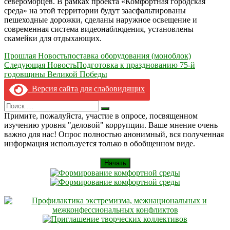
североморцев. В рамках проекта «Комфортная городская
среда» на этой территории будут заасфальтированы
пешеходные дорожки, сделаны наружное освещение и
современная система видеонаблюдения, установлены
скамейки для отдыхающих.
Навигация
Прошлая Новость
поставка оборудования (моноблок)
Следующая Новость
Подготовка к празднованию 75-й
по
годовщины Великой Победы
записям
Версия сайта для слабовидящих
Search
Искать
for:
Примите, пожалуйста, участие в опросе, посвященном
изучению уровня "деловой" коррупции. Ваше мнение очень
важно для нас! Опрос полностью анонимный, вся полученная
информация используется только в обобщенном виде.
Начать