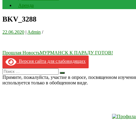
Аренда
BKV_3288
22.06.2020
|
Admin
/
Навигация
Прошлая Новость
МУРМАНСК К ПАРАДУ ГОТОВ!
по
Версия сайта для слабовидящих
записям
Search
Искать
for:
Примите, пожалуйста, участие в опросе, посвященном изучен
используется только в обобщенном виде.