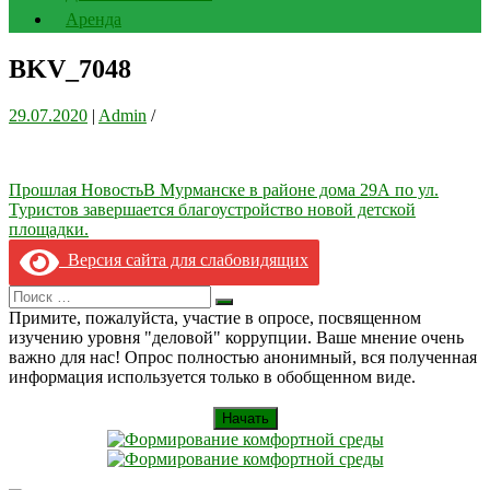
Аренда
BKV_7048
29.07.2020
|
Admin
/
Навигация
Прошлая Новость
В Мурманске в районе дома 29А по ул.
Туристов завершается благоустройство новой детской
по
площадки.
записям
Версия сайта для слабовидящих
Search
Искать
for:
Примите, пожалуйста, участие в опросе, посвященном
изучению уровня "деловой" коррупции. Ваше мнение очень
важно для нас! Опрос полностью анонимный, вся полученная
информация используется только в обобщенном виде.
Начать