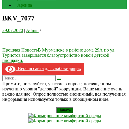
Аренда
BKV_7077
29.07.2020
|
Admin
/
Навигация
Прошлая Новость
В Мурманске в районе дома 29А по ул.
Туристов завершается благоустройство новой детской
по
площадки.
записям
Версия сайта для слабовидящих
Search
Искать
for:
Примите, пожалуйста, участие в опросе, посвященном
изучению уровня "деловой" коррупции. Ваше мнение очень
важно для нас! Опрос полностью анонимный, вся полученная
информация используется только в обобщенном виде.
Начать