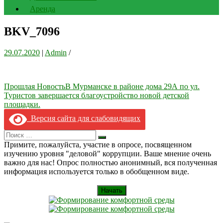
Аренда
BKV_7096
29.07.2020
|
Admin
/
Навигация
Прошлая Новость
В Мурманске в районе дома 29А по ул.
Туристов завершается благоустройство новой детской
по
площадки.
записям
Версия сайта для слабовидящих
Search
Искать
for:
Примите, пожалуйста, участие в опросе, посвященном
изучению уровня "деловой" коррупции. Ваше мнение очень
важно для нас! Опрос полностью анонимный, вся полученная
информация используется только в обобщенном виде.
Начать