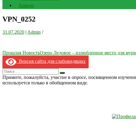
Аренда
VPN_0252
31.07.2020
|
Admin
/
Навигация
Прошлая Новость
Озеро Ледовое – излюбленное место для мурм
по
Версия сайта для слабовидящих
записям
Search
Искать
for:
Примите, пожалуйста, участие в опросе, посвященном изучен
используется только в обобщенном виде.